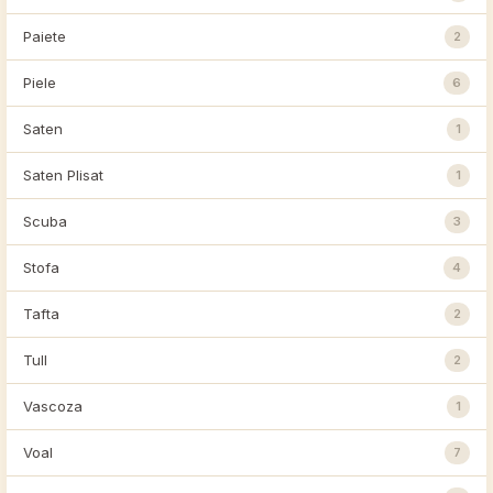
Paiete
2
Piele
6
Saten
1
Saten Plisat
1
Scuba
3
Stofa
4
Tafta
2
Tull
2
Vascoza
1
Voal
7