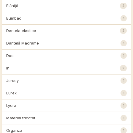
Blăniță
2
Bumbac
1
Dantela elastica
2
Dantelă Macrame
1
Doc
1
In
2
Jersey
1
Lurex
1
Lycra
1
Material tricotat
1
Organza
1