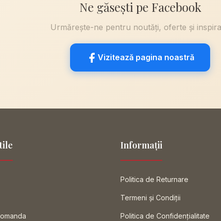
Ne găsești pe Facebook
Urmărește-ne pentru noutăți, oferte și inspira
Vizitează pagina noastră
tile
Informații
Politica de Returnare
Termeni și Condiții
Comanda
Politica de Confidențialitate