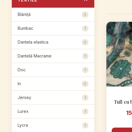
Blăniță
2
Bumbac
1
Dantela elastica
2
Dantelă Macrame
1
Doc
1
In
2
Jersey
1
Tull cu 
Lurex
1
1
Lycra
1