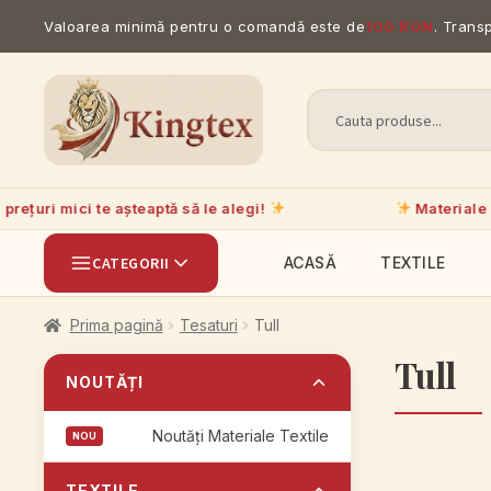
Valoarea minimă pentru o comandă este de
100 RON
. Trans
rețuri mici te așteaptă să le alegi!
Materiale de 
CATEGORII
ACASĂ
TEXTILE
Prima pagină
Tesaturi
Tull
Tull
NOUTĂȚI
Noutăți Materiale Textile
TEXTILE