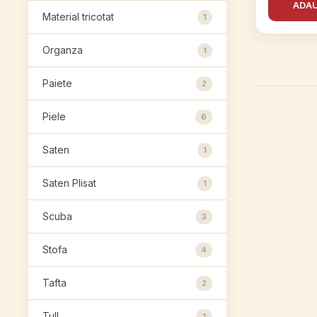
ADAU
Material tricotat
1
Organza
1
Paiete
2
Piele
6
Saten
1
Saten Plisat
1
Scuba
3
Stofa
4
Tafta
2
Tull
2