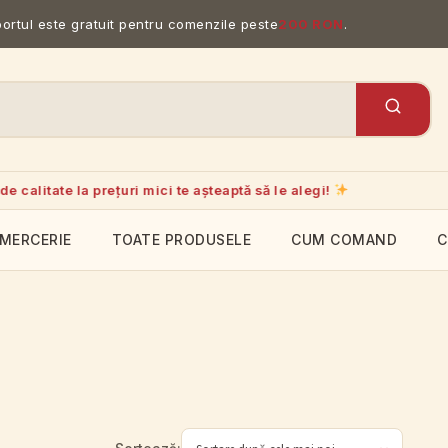
portul este gratuit pentru comenzile peste
200 RON
.
calitate la prețuri mici te așteaptă să le alegi!
MERCERIE
TOATE PRODUSELE
CUM COMAND
C