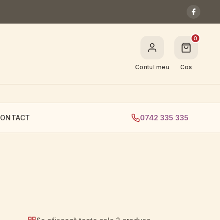
0
Contul meu
Cos
0742 335 335
ONTACT