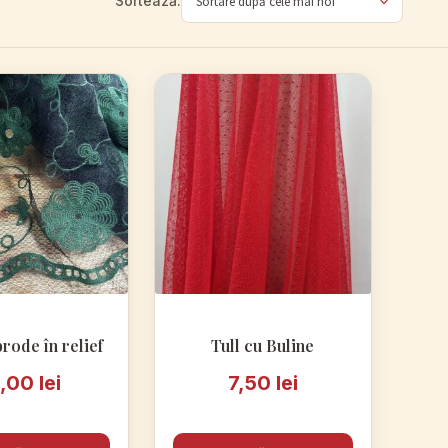
brode în relief
5,00
lei
7,50
lei