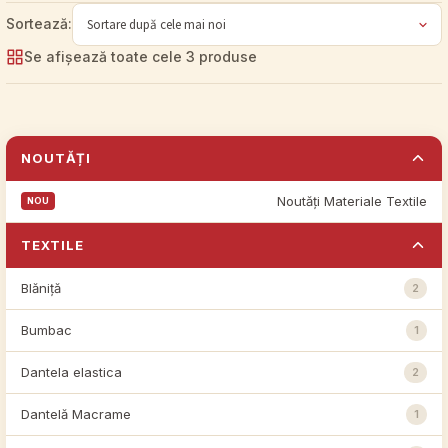
Se afișează toate cele 3 produse
NOUTĂȚI
Noutăți Materiale Textile
TEXTILE
Blăniță
2
Bumbac
1
Dantela elastica
2
Dantelă Macrame
1