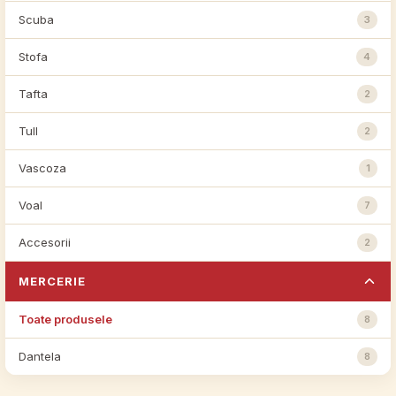
Scuba
3
Stofa
4
Tafta
2
Tull
2
Vascoza
1
Voal
7
Accesorii
2
MERCERIE
Toate produsele
8
Dantela
8