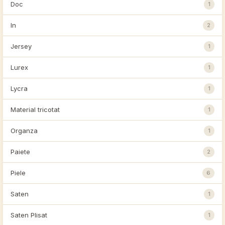
Doc
1
In
2
Jersey
1
Lurex
1
Lycra
1
Material tricotat
1
Organza
1
Paiete
2
Piele
6
Saten
1
Saten Plisat
1