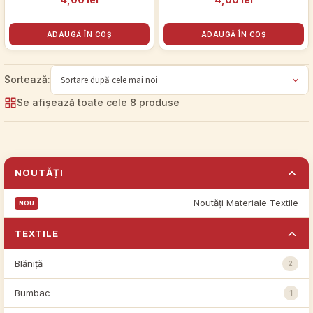
ADAUGĂ ÎN COȘ
ADAUGĂ ÎN COȘ
Se afișează toate cele 8 produse
NOUTĂȚI
Noutăți Materiale Textile
TEXTILE
Blăniță
2
Bumbac
1