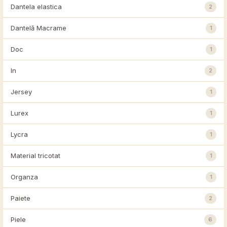
Dantela elastica
2
Dantelă Macrame
1
Doc
1
In
2
Jersey
1
Lurex
1
Lycra
1
Material tricotat
1
Organza
1
Paiete
2
Piele
6